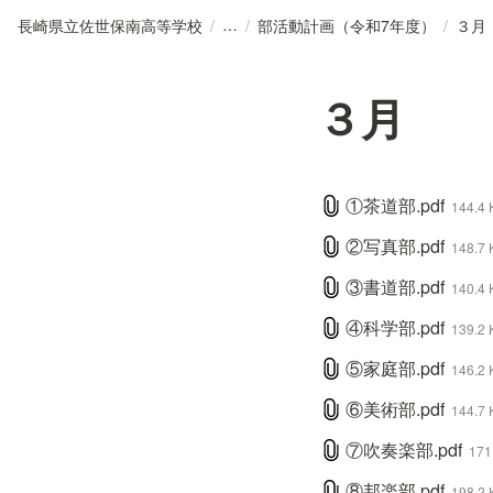
長崎県立佐世保南高等学校
/
/
部活動計画（令和7年度）
/
３月
３月
①茶道部.pdf
144.4 
②写真部.pdf
148.7 
③書道部.pdf
140.4 
④科学部.pdf
139.2 
⑤家庭部.pdf
146.2 
⑥美術部.pdf
144.7 
⑦吹奏楽部.pdf
171
⑧邦楽部.pdf
198.2 